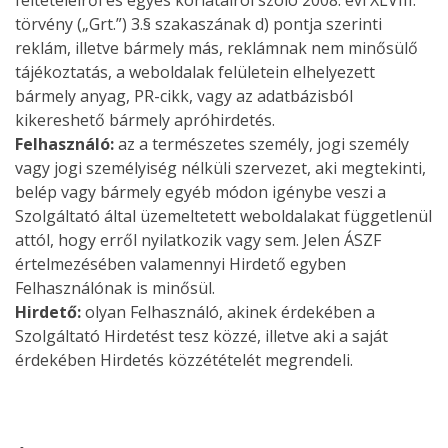
feltételeiről és egyes korlátairól szóló 2008. évi XLVIII.
törvény („Grt.”) 3.§ szakaszának d) pontja szerinti
reklám, illetve bármely más, reklámnak nem minősülő
tájékoztatás, a weboldalak felületein elhelyezett
bármely anyag, PR-cikk, vagy az adatbázisból
kikereshető bármely apróhirdetés.
Felhasználó:
az a természetes személy, jogi személy
vagy jogi személyiség nélküli szervezet, aki megtekinti,
belép vagy bármely egyéb módon igénybe veszi a
Szolgáltató által üzemeltetett weboldalakat függetlenül
attól, hogy erről nyilatkozik vagy sem. Jelen ÁSZF
értelmezésében valamennyi Hirdető egyben
Felhasználónak is minősül.
Hirdető:
olyan Felhasználó, akinek érdekében a
Szolgáltató Hirdetést tesz közzé, illetve aki a saját
érdekében Hirdetés közzétételét megrendeli.