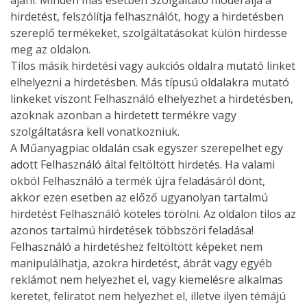
ajánl. Minden más esetben Szolgáltató moderálja a
hirdetést, felszólítja felhasználót, hogy a hirdetésben
szereplő termékeket, szolgáltatásokat külön hirdesse
meg az oldalon.
Tilos másik hirdetési vagy aukciós oldalra mutató linket
elhelyezni a hirdetésben. Más típusú oldalakra mutató
linkeket viszont Felhasználó elhelyezhet a hirdetésben,
azoknak azonban a hirdetett termékre vagy
szolgáltatásra kell vonatkozniuk.
A Műanyagpiac oldalán csak egyszer szerepelhet egy
adott Felhasználó által feltöltött hirdetés. Ha valami
okból Felhasználó a termék újra feladásáról dönt,
akkor ezen esetben az előző ugyanolyan tartalmú
hirdetést Felhasználó köteles törölni. Az oldalon tilos az
azonos tartalmú hirdetések többszöri feladása!
Felhasználó a hirdetéshez feltöltött képeket nem
manipulálhatja, azokra hirdetést, ábrát vagy egyéb
reklámot nem helyezhet el, vagy kiemelésre alkalmas
keretet, feliratot nem helyezhet el, illetve ilyen témájú