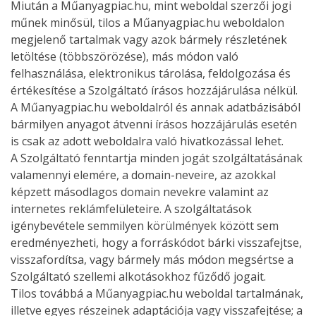
Miután a Műanyagpiac.hu, mint weboldal szerzői jogi
műnek minősül, tilos a Műanyagpiac.hu weboldalon
megjelenő tartalmak vagy azok bármely részletének
letöltése (többszörözése), más módon való
felhasználása, elektronikus tárolása, feldolgozása és
értékesítése a Szolgáltató írásos hozzájárulása nélkül.
A Műanyagpiac.hu weboldalról és annak adatbázisából
bármilyen anyagot átvenni írásos hozzájárulás esetén
is csak az adott weboldalra való hivatkozással lehet.
A Szolgáltató fenntartja minden jogát szolgáltatásának
valamennyi elemére, a domain-neveire, az azokkal
képzett másodlagos domain nevekre valamint az
internetes reklámfelületeire. A szolgáltatások
igénybevétele semmilyen körülmények között sem
eredményezheti, hogy a forráskódot bárki visszafejtse,
visszafordítsa, vagy bármely más módon megsértse a
Szolgáltató szellemi alkotásokhoz fűződő jogait.
Tilos továbbá a Műanyagpiac.hu weboldal tartalmának,
illetve egyes részeinek adaptációja vagy visszafejtése; a