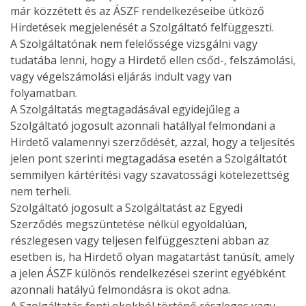
már közzétett és az ÁSZF rendelkezéseibe ütköző
Hirdetések megjelenését a Szolgáltató felfüggeszti.
A Szolgáltatónak nem felelőssége vizsgálni vagy
tudatába lenni, hogy a Hirdető ellen csőd-, felszámolási,
vagy végelszámolási eljárás indult vagy van
folyamatban.
A Szolgáltatás megtagadásával egyidejűleg a
Szolgáltató jogosult azonnali hatállyal felmondani a
Hirdető valamennyi szerződését, azzal, hogy a teljesítés
jelen pont szerinti megtagadása esetén a Szolgáltatót
semmilyen kártérítési vagy szavatossági kötelezettség
nem terheli.
Szolgáltató jogosult a Szolgáltatást az Egyedi
Szerződés megszüntetése nélkül egyoldalúan,
részlegesen vagy teljesen felfüggeszteni abban az
esetben is, ha Hirdető olyan magatartást tanúsít, amely
a jelen ÁSZF különös rendelkezései szerint egyébként
azonnali hatályú felmondásra is okot adna.