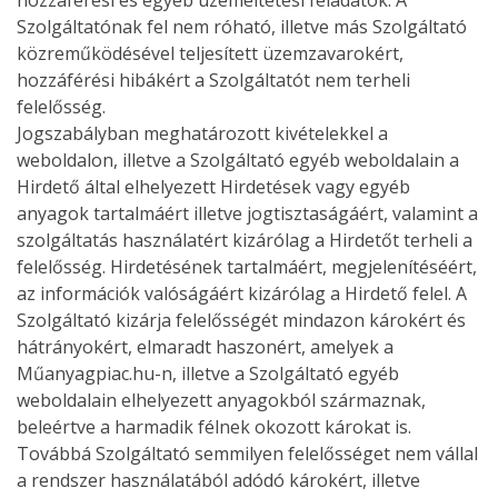
hozzáférési és egyéb üzemeltetési feladatok. A
Szolgáltatónak fel nem róható, illetve más Szolgáltató
közreműködésével teljesített üzemzavarokért,
hozzáférési hibákért a Szolgáltatót nem terheli
felelősség.
Jogszabályban meghatározott kivételekkel a
weboldalon, illetve a Szolgáltató egyéb weboldalain a
Hirdető által elhelyezett Hirdetések vagy egyéb
anyagok tartalmáért illetve jogtisztaságáért, valamint a
szolgáltatás használatért kizárólag a Hirdetőt terheli a
felelősség. Hirdetésének tartalmáért, megjelenítéséért,
az információk valóságáért kizárólag a Hirdető felel. A
Szolgáltató kizárja felelősségét mindazon károkért és
hátrányokért, elmaradt haszonért, amelyek a
Műanyagpiac.hu-n, illetve a Szolgáltató egyéb
weboldalain elhelyezett anyagokból származnak,
beleértve a harmadik félnek okozott károkat is.
Továbbá Szolgáltató semmilyen felelősséget nem vállal
a rendszer használatából adódó károkért, illetve