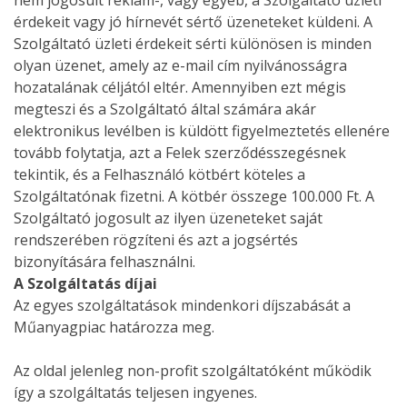
nem jogosult reklám-, vagy egyéb, a Szolgáltató üzleti
érdekeit vagy jó hírnevét sértő üzeneteket küldeni. A
Szolgáltató üzleti érdekeit sérti különösen is minden
olyan üzenet, amely az e-mail cím nyilvánosságra
hozatalának céljától eltér. Amennyiben ezt mégis
megteszi és a Szolgáltató által számára akár
elektronikus levélben is küldött figyelmeztetés ellenére
tovább folytatja, azt a Felek szerződésszegésnek
tekintik, és a Felhasználó kötbért köteles a
Szolgáltatónak fizetni. A kötbér összege 100.000 Ft. A
Szolgáltató jogosult az ilyen üzeneteket saját
rendszerében rögzíteni és azt a jogsértés
bizonyítására felhasználni.
A Szolgáltatás díjai
Az egyes szolgáltatások mindenkori díjszabását a
Műanyagpiac határozza meg.
Az oldal jelenleg non-profit szolgáltatóként működik
így a szolgáltatás teljesen ingyenes.