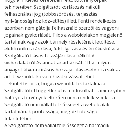
hogy a hirdetés keretében feltöltött fényképek
tekintetében Szolgáltatót korlátozás nélküli
felhasználási jog (többszörözés, terjesztés,
nyilvánossághoz közvetítés) illeti. Fenti rendelkezés
azonban nem gátolja Felhasználó szerzői és vagyoni
jogainak gyakorlását. Tilos a weboldalakon megjelenő
tartalmak vagy azok bármely részletének letöltése,
elektronikus tárolása, feldolgozása és értékesítése a
Szolgáltató írásos hozzájárulása nélkül. A
weboldalakról és annak adatbázisából bármilyen
anyagot átvenni írásos hozzájárulás esetén is csak az
adott weboldalra való hivatkozással lehet.
Tekintettel arra, hogy a weboldalak tartalma a
Szolgáltatótól függetlenül is módosulhat – amennyiben
hatályos törvények eltérően nem rendelkeznek – a
Szolgáltató nem vállal felelősséget a weboldalak
tartalmának pontossága, megbízhatósága
tekintetében.
A Szolgáltató nem vállal felelősséget a harmadik