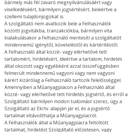
bármely más fél zavaró megnyilvánulásáért vagy
viselkedéséért, bármilyen jogsértésért, beleértve a
szellemi tulajdonjogokat is.
A szolgáltató nem avatkozik bele a Felhasználók
közötti jogvitákba, tranzakciókba, bármilyen vita
kialakulásakor a Felhasználó mentesíti a szolgáltatót
mindennemű igénytől, követeléstől és kártérítéstől.
A Felhasználó által közzé- vagy elérhetővé tett
tartalomért, hirdetésért, ideértve a tartalom, hirdetés
által okozott vagy egyébként azzal összefüggésben
felmerült mindennemű vagyoni vagy nem vagyoni
kárért kizárólag a Felhasználó tartozik felelősséggel.
Amennyiben a Műanyagpiacon a Felhasználó által
közzé- vagy elérhetővé tett hirdetés jogsértő, és erről a
Szolgáltató bármilyen módon tudomást szerez, úgy a
Szolgáltató az Ekrtv. alapján jár el, és a jogsértő
tartalmat eltávolíthatja a Műanyagpiacról.
A Felhasználók által a Műanyagpiacra feltöltött
tartalmat, hirdetést Szolgáltató előzetesen, vagy