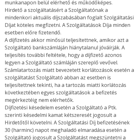
munkanapon belül elérhető és működőképes.
Hirdető a szolgáltatásért a Szolgáltatónak a
mindenkori aktuális díjszabásában foglalt Szolgáltatási
Díjat köteles megfizetni. A Szolgáltatások Díja minden
esetben előre fizetendő.
A díjfizetés akkor minősül teljesítettnek, amikor azt a
Szolgáltató bankszámláján hiánytalanul jóváírják. A
teljesítés további feltétele, hogy a díjfizető azonos
legyen a Szolgáltató számláján szereplő vevővel.
Számlatartozás miatt bevezetett korlátozások esetén a
szolgáltatást Szolgáltató abban az esetben is
teljesítettnek tekinti, ha a tartozás miatti korlátozás
következtében egyes szolgáltatások a befizetés
megérkeztéig nem elérhetők.
Díjfizetési késedelem esetén a Szolgáltató a Ptk.
szerinti késedelmi kamat kétszeresét jogosult a
Hirdetőtől követelni. A Szolgáltatási Díj befizetésének
30 (harminc) napot meghaladó elmaradása esetén a
Szolgáltató jogosult a Szolgáltatást megszüntetni a