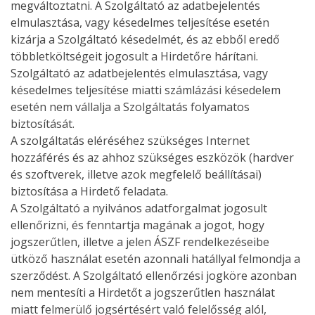
megváltoztatni. A Szolgáltató az adatbejelentés
elmulasztása, vagy késedelmes teljesítése esetén
kizárja a Szolgáltató késedelmét, és az ebből eredő
többletköltségeit jogosult a Hirdetőre hárítani.
Szolgáltató az adatbejelentés elmulasztása, vagy
késedelmes teljesítése miatti számlázási késedelem
esetén nem vállalja a Szolgáltatás folyamatos
biztosítását.
A szolgáltatás eléréséhez szükséges Internet
hozzáférés és az ahhoz szükséges eszközök (hardver
és szoftverek, illetve azok megfelelő beállításai)
biztosítása a Hirdető feladata.
A Szolgáltató a nyilvános adatforgalmat jogosult
ellenőrizni, és fenntartja magának a jogot, hogy
jogszerűtlen, illetve a jelen ÁSZF rendelkezéseibe
ütköző használat esetén azonnali hatállyal felmondja a
szerződést. A Szolgáltató ellenőrzési jogköre azonban
nem mentesíti a Hirdetőt a jogszerűtlen használat
miatt felmerülő jogsértésért való felelősség alól,