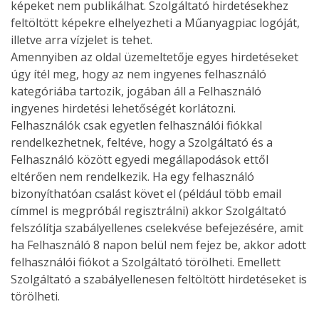
képeket nem publikálhat. Szolgáltató hirdetésekhez
feltöltött képekre elhelyezheti a Műanyagpiac logóját,
illetve arra vízjelet is tehet.
Amennyiben az oldal üzemeltetője egyes hirdetéseket
úgy ítél meg, hogy az nem ingyenes felhasználó
kategóriába tartozik, jogában áll a Felhasználó
ingyenes hirdetési lehetőségét korlátozni.
Felhasználók csak egyetlen felhasználói fiókkal
rendelkezhetnek, feltéve, hogy a Szolgáltató és a
Felhasználó között egyedi megállapodások ettől
eltérően nem rendelkezik. Ha egy felhasználó
bizonyíthatóan csalást követ el (például több email
címmel is megpróbál regisztrálni) akkor Szolgáltató
felszólítja szabályellenes cselekvése befejezésére, amit
ha Felhasználó 8 napon belül nem fejez be, akkor adott
felhasználói fiókot a Szolgáltató törölheti. Emellett
Szolgáltató a szabályellenesen feltöltött hirdetéseket is
törölheti.