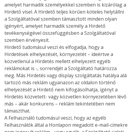
amelyet harmadik személyekkel szemben is kizárólag a
Hirdető visel. A Hirdető teljes körűen köteles helytállni
a Szolgáltatóval szemben támasztott minden olyan
igényért, amelyet harmadik személy a Hirdető
tevékenységével összefüggésben a Szolgáltatóval
szemben érvényesít.
Hirdető tudomásul veszi és elfogadja, hogy a
Hirdetések elhelyezését, környezetét – ideértve a
közvetlenül a Hirdetés mellett elhelyezett egyéb
reklámokat is -, sorrendjét a Szolgáltató határozza
meg. Más Hirdetés vagy display szolgáltatás hatálya alá
tartozó más reklám ugyanazon az oldalon történő
elhelyezését a Hirdető nem kifogásolhatja, igényt a
Hirdetés közvetett- vagy közvetlen környezetében lévő
más – akár konkurens – reklám tekintetében nem
támaszthat.
A Felhasználó tudomásul veszi, hogy az egyéb
Felhasználók által a Honlapon megadott e-mail-címekre