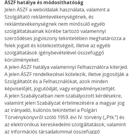
ÁSZF hatálya és módosíthatóság
Jelen ÁSZF a weboldalak használata, valamint a
Szolgáltató reklámtevékenységének, és
reklámtevékenységnek nem minősülő egyéb
szolgáltatásainak körébe tartozó valamennyi
szerződéses jogviszony tekintetében meghatározza a
felek jogait és kötelezettségeit, illetve az egyéb
szolgáltatások igénybevételével összefüggő
körülményeket.
A jelen ÁSZF hatálya valamennyi Felhasználóra kiterjed.
A jelen ÁSZF rendelkezései kötelezik, illetve jogosítják a
Szolgáltatót és a Felhasználókat, azok minden
képviselőjét, jogutódját, vagy engedményezettjét.
A jelen Szabályzatban nem szabályozott kérdésekre,
valamint jelen Szabályzat értelmezésére a magyar jog
az irányadó, különös tekintettel a Polgári
Törvénykönyvről szóló 1959. évi IV. törvény („Ptk.”) és
az elektronikus kereskedelmi szolgáltatások, valamint
az információs társadalommal összefüggő