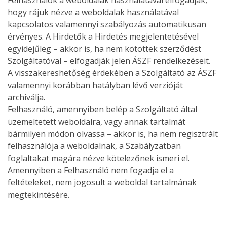
Felhasználók a weboldalak használatával elfogadják,
hogy rájuk nézve a weboldalak használatával
kapcsolatos valamennyi szabályozás automatikusan
érvényes. A Hirdetők a Hirdetés megjelentetésével
egyidejűleg – akkor is, ha nem kötöttek szerződést
Szolgáltatóval – elfogadják jelen ÁSZF rendelkezéseit.
A visszakereshetőség érdekében a Szolgáltató az ÁSZF
valamennyi korábban hatályban lévő verzióját
archiválja.
Felhasználó, amennyiben belép a Szolgáltató által
üzemeltetett weboldalra, vagy annak tartalmát
bármilyen módon olvassa – akkor is, ha nem regisztrált
felhasználója a weboldalnak, a Szabályzatban
foglaltakat magára nézve kötelezőnek ismeri el.
Amennyiben a Felhasználó nem fogadja el a
feltételeket, nem jogosult a weboldal tartalmának
megtekintésére.