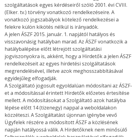
szolgáltatások egyes kérdéseiről szóló 2001. évi CVIII.
(Elker. tv.) törvény vonatkozó rendelkezéseire. A
vonatkozó jogszabályok kötelező rendelkezései a
felekre külön kikötés nélkül is irányadók.
A jelen ÁSZF 2015. január. 1. napjától hatályos és
visszavonásig hatályban marad. Az ÁSZF vonatkozik a
hatálybalépése előtt létrejött szolgáltatási
jogviszonyokra is, akként, hogy a Hirdetők a jelen ÁSZF
rendelkezéseit az egyes hirdetési szolgáltatások
megrendelésével, illetve azok meghosszabbításával
egyidejűleg elfogadják.
A Szolgáltató jogosult egyoldalúan módosítani az ÁSZF-
et a módosítással érintett Hirdetők előzetes értesítése
mellett. A módosításokat a Szolgáltató azok hatályba
lépése előtt 14 (tizenegy) nappal a weboldalakon
közzéteszi. A Szolgáltatást újonnan igénybe vevő
Ügyfelek részére a módosított ÁSZF a közlésének
napján hatályossá válik. A Hirdetőknek nem minősülő