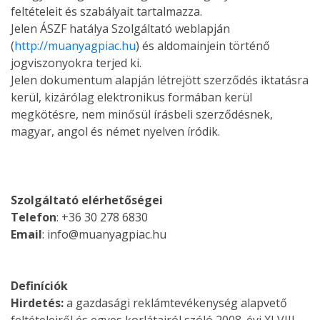
feltételeit és szabályait tartalmazza.
Jelen ÁSZF hatálya Szolgáltató weblapján
(
http://muanyagpiac.hu
) és aldomainjein történő
jogviszonyokra terjed ki.
Jelen dokumentum alapján létrejött szerződés iktatásra
kerül, kizárólag elektronikus formában kerül
megkötésre, nem minősül írásbeli szerződésnek,
magyar, angol és német nyelven íródik.
Szolgáltató elérhetőségei
Telefon
: +36 30 278 6830
Email
: info@muanyagpiac.hu
Definíciók
Hirdetés:
a gazdasági reklámtevékenység alapvető