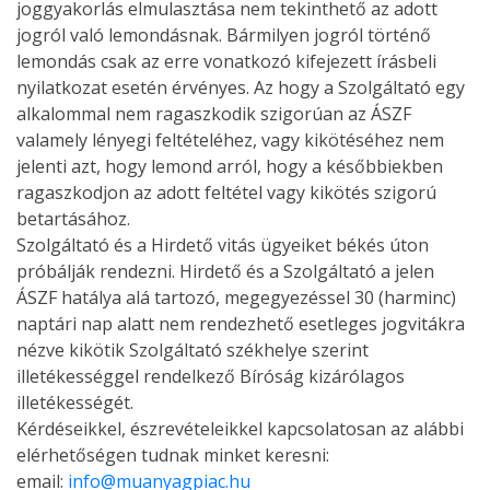
joggyakorlás elmulasztása nem tekinthető az adott
jogról való lemondásnak. Bármilyen jogról történő
lemondás csak az erre vonatkozó kifejezett írásbeli
nyilatkozat esetén érvényes. Az hogy a Szolgáltató egy
alkalommal nem ragaszkodik szigorúan az ÁSZF
valamely lényegi feltételéhez, vagy kikötéséhez nem
jelenti azt, hogy lemond arról, hogy a későbbiekben
ragaszkodjon az adott feltétel vagy kikötés szigorú
betartásához.
Szolgáltató és a Hirdető vitás ügyeiket békés úton
próbálják rendezni. Hirdető és a Szolgáltató a jelen
ÁSZF hatálya alá tartozó, megegyezéssel 30 (harminc)
naptári nap alatt nem rendezhető esetleges jogvitákra
nézve kikötik Szolgáltató székhelye szerint
illetékességgel rendelkező Bíróság kizárólagos
illetékességét.
Kérdéseikkel, észrevételeikkel kapcsolatosan az alábbi
elérhetőségen tudnak minket keresni:
email:
info@muanyagpiac.hu