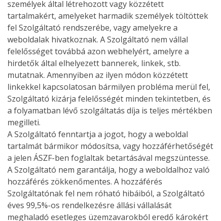
személyek által létrehozott vagy közzétett
tartalmakért, amelyeket harmadik személyek töltöttek
fel Szolgáltató rendszerébe, vagy amelyekre a
weboldalak hivatkoznak. A Szolgáltató nem vállal
felelősséget továbbá azon webhelyért, amelyre a
hirdetők által elhelyezett bannerek, linkek, stb.
mutatnak. Amennyiben az ilyen módon közzétett
linkekkel kapcsolatosan bármilyen probléma merül fel,
Szolgáltató kizárja felelősségét minden tekintetben, és
a folyamatban lévő szolgáltatás díja is teljes mértékben
megilleti.
A Szolgáltató fenntartja a jogot, hogy a weboldal
tartalmát bármikor módosítsa, vagy hozzáférhetőségét
a jelen ÁSZF-ben foglaltak betartásával megszüntesse.
A Szolgáltató nem garantálja, hogy a weboldalhoz való
hozzáférés zökkenőmentes. A hozzáférés
Szolgáltatónak fel nem róható hibáiból, a Szolgáltató
éves 99,5%-os rendelkezésre állási vállalását
meghaladó esetleges üzemzavarokból eredő károkért