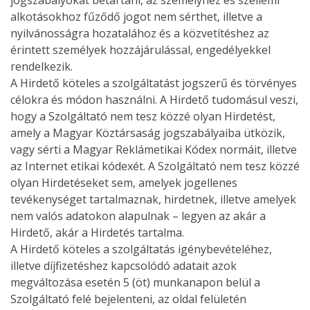
jogszabályokat betartani, az személyhez és szellemi
alkotásokhoz fűződő jogot nem sérthet, illetve a
nyilvánosságra hozatalához és a közvetítéshez az
érintett személyek hozzájárulással, engedélyekkel
rendelkezik.
A Hirdető köteles a szolgáltatást jogszerű és törvényes
célokra és módon használni. A Hirdető tudomásul veszi,
hogy a Szolgáltató nem tesz közzé olyan Hirdetést,
amely a Magyar Köztársaság jogszabályaiba ütközik,
vagy sérti a Magyar Reklámetikai Kódex normáit, illetve
az Internet etikai kódexét. A Szolgáltató nem tesz közzé
olyan Hirdetéseket sem, amelyek jogellenes
tevékenységet tartalmaznak, hirdetnek, illetve amelyek
nem valós adatokon alapulnak – legyen az akár a
Hirdető, akár a Hirdetés tartalma.
A Hirdető köteles a szolgáltatás igénybevételéhez,
illetve díjfizetéshez kapcsolódó adatait azok
megváltozása esetén 5 (öt) munkanapon belül a
Szolgáltató felé bejelenteni, az oldal felületén