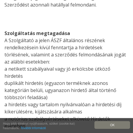
Szerződést azonnali hatállyal felmondani.
Szolgáltatás megtagadása
A Szolgáltató a jelen ÁSZF általános részének
rendelkezésein kívül fenntartja a hirdetések
törlésének, valamint a szerződés felmondásának jogát
az alábbi esetekben:
a netikett szabályaival vagy jó erkölcsbe ütköző
hirdetés
duplikált hirdetés (egyazon terméknek azonos
kategórián belüli, ugyanazon hirdető által történő
többszöri feladása)
a hirdetés vagy tartalom nyilvánvalóan a hirdetési díj
kikerülésére, kijátszására alkalmas
a notórius szabálysértéseket elkövető Hirdetők
Hogy jobb élményt nyújthassunk, sütiket (cookie-kat)
esetében
OK
használunk.
További információ