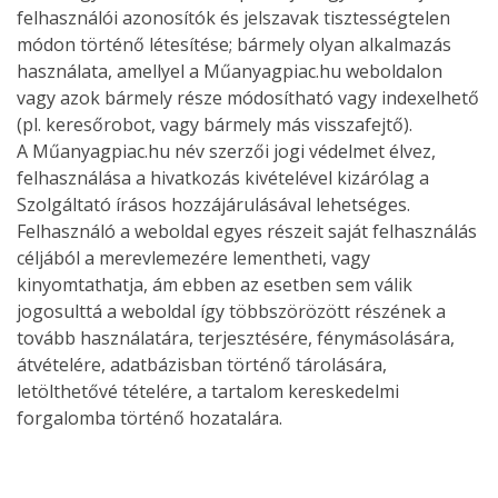
felhasználói azonosítók és jelszavak tisztességtelen
módon történő létesítése; bármely olyan alkalmazás
használata, amellyel a Műanyagpiac.hu weboldalon
vagy azok bármely része módosítható vagy indexelhető
(pl. keresőrobot, vagy bármely más visszafejtő).
A Műanyagpiac.hu név szerzői jogi védelmet élvez,
felhasználása a hivatkozás kivételével kizárólag a
Szolgáltató írásos hozzájárulásával lehetséges.
Felhasználó a weboldal egyes részeit saját felhasználás
céljából a merevlemezére lementheti, vagy
kinyomtathatja, ám ebben az esetben sem válik
jogosulttá a weboldal így többszörözött részének a
tovább használatára, terjesztésére, fénymásolására,
átvételére, adatbázisban történő tárolására,
letölthetővé tételére, a tartalom kereskedelmi
forgalomba történő hozatalára.