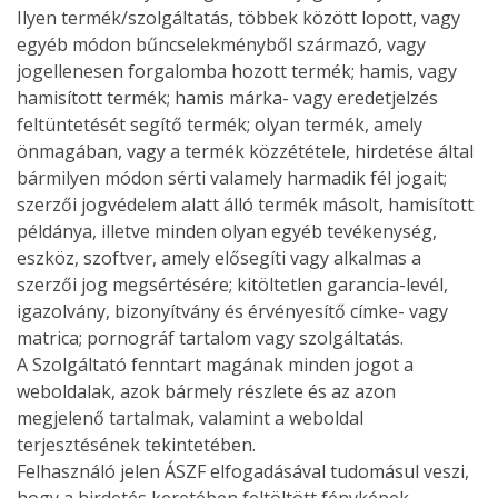
Ilyen termék/szolgáltatás, többek között lopott, vagy
egyéb módon bűncselekményből származó, vagy
jogellenesen forgalomba hozott termék; hamis, vagy
hamisított termék; hamis márka- vagy eredetjelzés
feltüntetését segítő termék; olyan termék, amely
önmagában, vagy a termék közzététele, hirdetése által
bármilyen módon sérti valamely harmadik fél jogait;
szerzői jogvédelem alatt álló termék másolt, hamisított
példánya, illetve minden olyan egyéb tevékenység,
eszköz, szoftver, amely elősegíti vagy alkalmas a
szerzői jog megsértésére; kitöltetlen garancia-levél,
igazolvány, bizonyítvány és érvényesítő címke- vagy
matrica; pornográf tartalom vagy szolgáltatás.
A Szolgáltató fenntart magának minden jogot a
weboldalak, azok bármely részlete és az azon
megjelenő tartalmak, valamint a weboldal
terjesztésének tekintetében.
Felhasználó jelen ÁSZF elfogadásával tudomásul veszi,