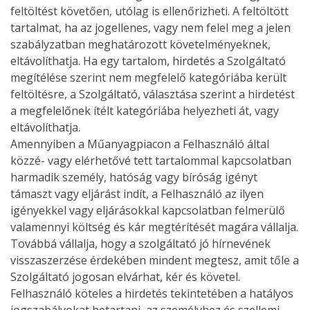
feltöltést követően, utólag is ellenőrizheti. A feltöltött
tartalmat, ha az jogellenes, vagy nem felel meg a jelen
szabályzatban meghatározott követelményeknek,
eltávolíthatja. Ha egy tartalom, hirdetés a Szolgáltató
megítélése szerint nem megfelelő kategóriába került
feltöltésre, a Szolgáltató, választása szerint a hirdetést
a megfelelőnek ítélt kategóriába helyezheti át, vagy
eltávolíthatja.
Amennyiben a Műanyagpiacon a Felhasználó által
közzé- vagy elérhetővé tett tartalommal kapcsolatban
harmadik személy, hatóság vagy bíróság igényt
támaszt vagy eljárást indít, a Felhasználó az ilyen
igényekkel vagy eljárásokkal kapcsolatban felmerülő
valamennyi költség és kár megtérítését magára vállalja.
Továbbá vállalja, hogy a szolgáltató jó hírnevének
visszaszerzése érdekében mindent megtesz, amit tőle a
Szolgáltató jogosan elvárhat, kér és követel.
Felhasználó köteles a hirdetés tekintetében a hatályos