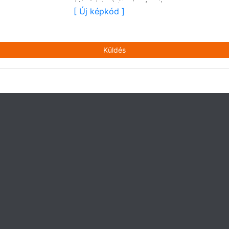
[ Új képkód ]
Küldés