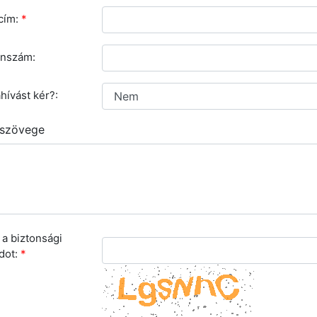
cím:
*
onszám:
hívást kér?:
 szövege
e a biztonsági
dot:
*