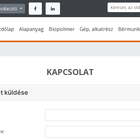
választó
zdőlap
Alapanyag
Biopolimer
Gép, alkatrész
Bérmunk
KAPCSOLAT
t küldése
v: