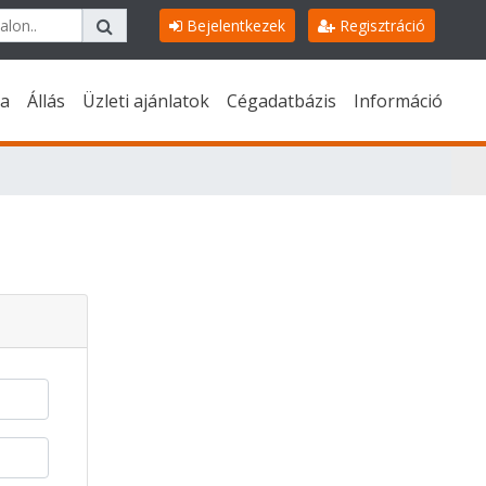
Bejelentkezek
Regisztráció
a
Állás
Üzleti ajánlatok
Cégadatbázis
Információ