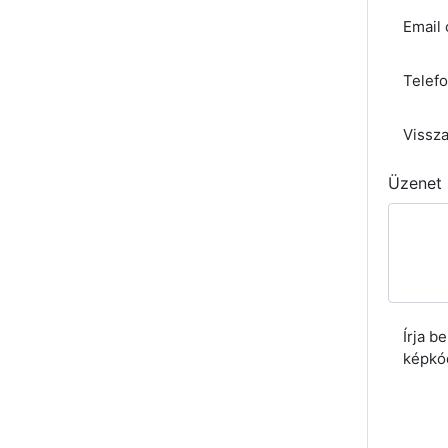
Email 
Telef
Vissza
Üzenet
Írja b
képkó