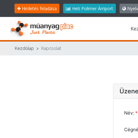
Hirdetés feladása
Heti Polimer Árriport
Nyelv
Ke
Kezdőlap
Kapcsolat
Üzene
Név:
*
Cégné