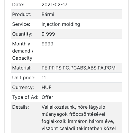
Date:
2021-02-17
Product:
Bármi
Service:
Injection molding
Quantity:
9 999
Monthly
9999
demand /
Capacity:
Material:
PE,PP,PS,PC,PCABS,ABS,PA,POM
Unit price:
11
Currency:
HUF
Type of Ad:
Offer
Details:
Vállalkozásunk, hőre lágyuló
műanyagok fröccsöntésével
foglalkozik immáron három éve,
viszont családi tekintetben közel