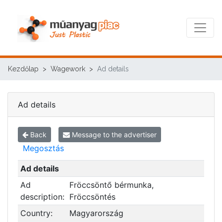
Kezdőlap
Wagework
Ad details
Ad details
Back
Message to the advertiser
Megosztás
Ad details
Ad
Fröccsöntő bérmunka,
description:
Fröccsöntés
Country:
Magyarország