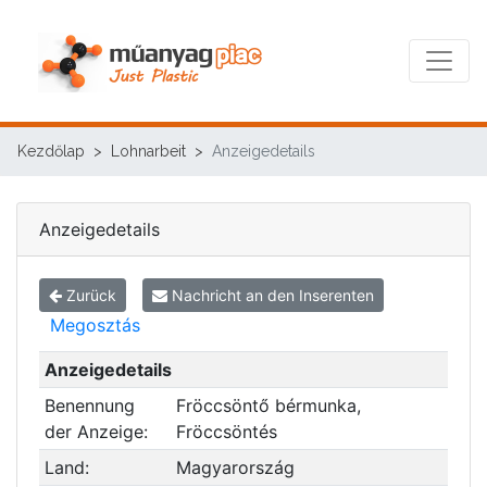
Kezdőlap
Lohnarbeit
Anzeigedetails
Anzeigedetails
Zurück
Nachricht an den Inserenten
Megosztás
Anzeigedetails
Benennung
Fröccsöntő bérmunka,
der Anzeige:
Fröccsöntés
Land:
Magyarország