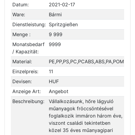
Datum:
2021-02-17
Ware:
Bármi
Dienstleistung:
Spritzgießen
Menge :
9 999
Monatsbedarf
9999
/ Kapazität:
Material:
PE,PP,PS,PC,PCABS,ABS,PA,POM
Einzelpreis:
11
Devisen:
HUF
Anzeige Art:
Angebot
Beschreibung:
Vállalkozásunk, hőre lágyuló
műanyagok fröccsöntésével
foglalkozik immáron három éve,
viszont családi tekintetben
közel 35 éves műanyagipari