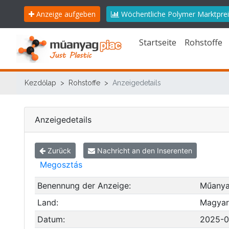
Anzeige aufgeben
Wöchentliche Polymer Marktpre
Startseite
Rohstoffe
Kezdőlap
Rohstoffe
Anzeigedetails
Anzeigedetails
Zurück
Nachricht an den Inserenten
Megosztás
Benennung der Anzeige:
Műanya
Land:
Magyar
Datum:
2025-0