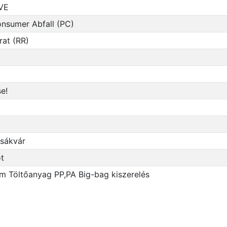
VE
nsumer Abfall (PC)
at (RR)
se!
sákvár
t
m Töltőanyag PP,PA Big-bag kiszerelés