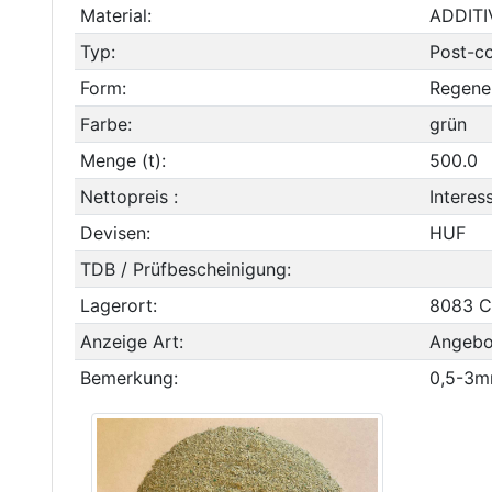
Material:
ADDITI
Typ:
Post-co
Form:
Regener
Farbe:
grün
Menge (t):
500.0
Nettopreis :
Interes
Devisen:
HUF
TDB / Prüfbescheinigung:
Lagerort:
8083 C
Anzeige Art:
Angebo
Bemerkung:
0,5-3m